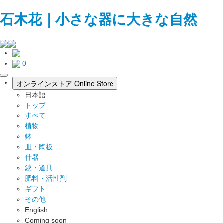
石木花｜小さな器に大きな自然
0
toggle
オンラインストア
Online Store
navigation
日本語
トップ
すべて
植物
鉢
皿・陶板
什器
鋏・道具
肥料・活性剤
ギフト
その他
English
Coming soon