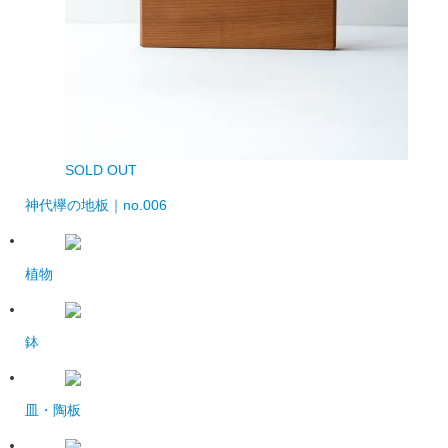
SOLD OUT
神代欅の地板｜no.006
植物
鉢
皿・陶板