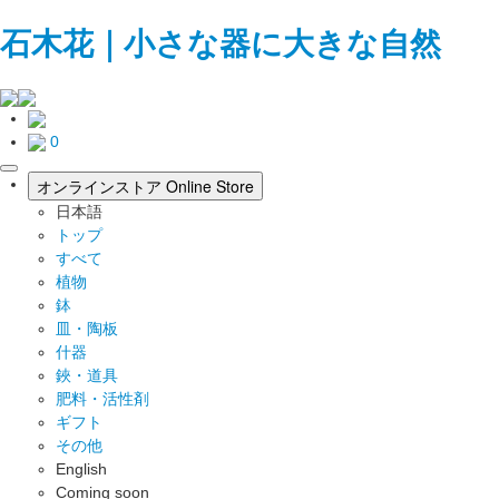
石木花｜小さな器に大きな自然
0
toggle
オンラインストア
Online Store
navigation
日本語
トップ
すべて
植物
鉢
皿・陶板
什器
鋏・道具
肥料・活性剤
ギフト
その他
English
Coming soon