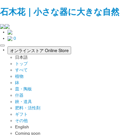
石木花｜小さな器に大きな自然
0
toggle
オンラインストア
Online Store
navigation
日本語
トップ
すべて
植物
鉢
皿・陶板
什器
鋏・道具
肥料・活性剤
ギフト
その他
English
Coming soon