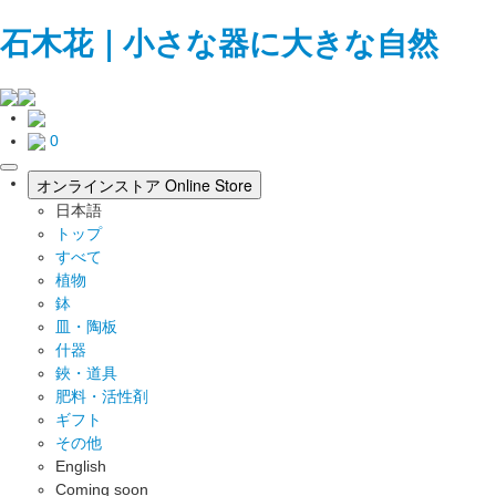
石木花｜小さな器に大きな自然
0
toggle
オンラインストア
Online Store
navigation
日本語
トップ
すべて
植物
鉢
皿・陶板
什器
鋏・道具
肥料・活性剤
ギフト
その他
English
Coming soon