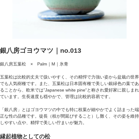
銀八房ゴヨウマツ｜no.013
銀八房五葉松 × Palm｜M｜氷青
五葉松は比較的丈夫で扱いやすく、その精悍で力強い姿から盆栽の世界
でも人気樹種です。また、五葉松は日本固有種で美しい銀緑色の葉であ
ることから、欧米では”Japanese white pine“と称され愛好家に親しまれ
ています。生長速度も穏やかで、管理は比較的容易です。
「銀八房」とはゴヨウマツの中でも特に枝葉が細やかでよく詰まった端
正な性の品種です。徒長（枝が間延びすること）し難く、その姿を維持
しやすい点や、精悍で美しい佇まいが魅力。
縁起植物としての松