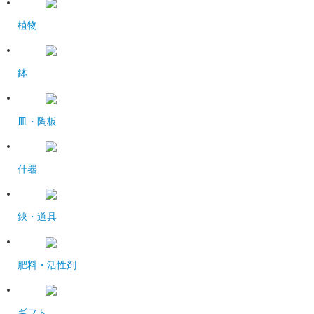
植物
鉢
皿・陶板
什器
鋏・道具
肥料・活性剤
ギフト