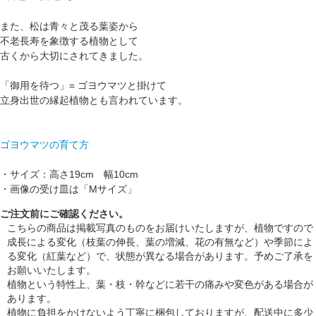
また、松は青々と茂る葉姿から
不老長寿を象徴する植物として
古くから大切にされてきました。
「御用を待つ」= ゴヨウマツと掛けて
立身出世の縁起植物とも言われています。
ゴヨウマツの育て方
・サイズ：高さ19cm 幅10cm
・画像の受け皿は「Mサイズ」
ご注文前にご確認ください。
こちらの商品は掲載写真のものをお届けいたしますが、植物ですので
成長による変化（枝葉の伸長、葉の増減、花の有無など）や季節によ
る変化（紅葉など）で、状態が異なる場合があります。予めご了承を
お願いいたします。
植物という特性上、葉・枝・幹などに若干の痛みや変色がある場合が
あります。
植物に負担をかけないよう丁寧に梱包しておりますが、配送中に多少