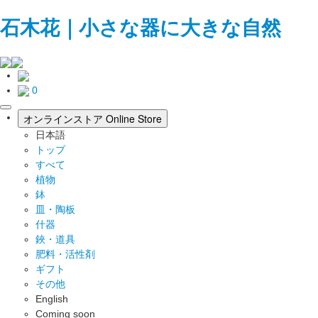
石木花｜小さな器に大きな自然
0
toggle
オンラインストア
Online Store
navigation
日本語
トップ
すべて
植物
鉢
皿・陶板
什器
鋏・道具
肥料・活性剤
ギフト
その他
English
Coming soon