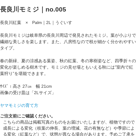
長良川モミジ｜no.005
長良川紅葉 × Palm｜2L｜うぐいす
長良川モミジは岐阜県の長良川周辺で発見されたモミジ。葉が小ぶりで
繊細な美しさを楽します。また、八房性なので枝が細かく分かれやすい
タイプ。
春の新緑、夏の涼感ある葉姿、秋の紅葉、冬の寒樹姿など、四季折々の
変化が楽しめる樹木です。モミジの見せ場ともいえる秋には"室内で紅
葉狩り”を堪能できます。
ｻｲｽﾞ：高さ 27㎝ 幅 21cm
画像の受け皿は「2Lサイズ」
ヤマモミジの育て方
ご注文前にご確認ください。
こちらの商品は掲載写真のものをお届けいたしますが、植物ですので
成長による変化（枝葉の伸長、葉の増減、花の有無など）や季節によ
る変化（紅葉など）で、状態が異なる場合があります。予めご了承を