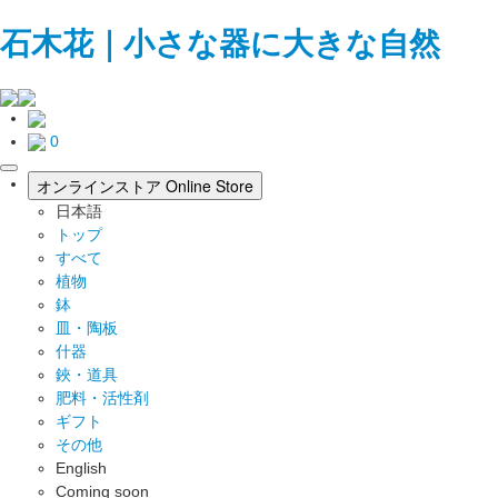
石木花｜小さな器に大きな自然
0
toggle
オンラインストア
Online Store
navigation
日本語
トップ
すべて
植物
鉢
皿・陶板
什器
鋏・道具
肥料・活性剤
ギフト
その他
English
Coming soon