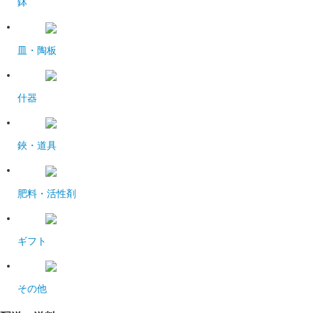
鉢
皿・陶板
什器
鋏・道具
肥料・活性剤
ギフト
その他