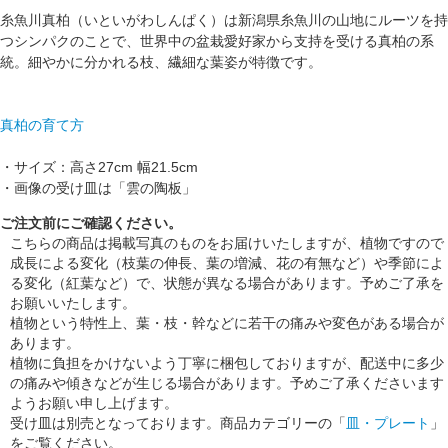
糸魚川真柏（いといがわしんぱく）は新潟県糸魚川の山地にルーツを持
つシンパクのことで、世界中の盆栽愛好家から支持を受ける真柏の系
統。細やかに分かれる枝、繊細な葉姿が特徴です。
真柏の育て方
・サイズ：高さ27cm 幅21.5cm
・画像の受け皿は「雲の陶板」
ご注文前にご確認ください。
こちらの商品は掲載写真のものをお届けいたしますが、植物ですので
成長による変化（枝葉の伸長、葉の増減、花の有無など）や季節によ
る変化（紅葉など）で、状態が異なる場合があります。予めご了承を
お願いいたします。
植物という特性上、葉・枝・幹などに若干の痛みや変色がある場合が
あります。
植物に負担をかけないよう丁寧に梱包しておりますが、配送中に多少
の痛みや傾きなどが生じる場合があります。予めご了承くださいます
ようお願い申し上げます。
受け皿は別売となっております。商品カテゴリーの「
皿・プレート
」
をご覧ください。