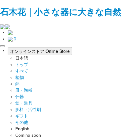
石木花｜小さな器に大きな自然
0
toggle
オンラインストア
Online Store
navigation
日本語
トップ
すべて
植物
鉢
皿・陶板
什器
鋏・道具
肥料・活性剤
ギフト
その他
English
Coming soon