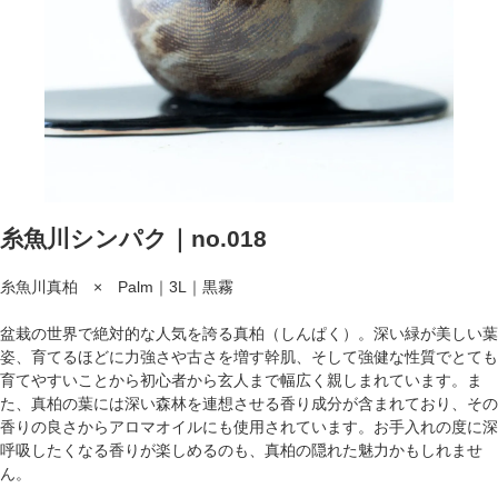
糸魚川シンパク｜no.018
糸魚川真柏 × Palm｜3L｜黒霧
盆栽の世界で絶対的な人気を誇る真柏（しんぱく）。深い緑が美しい葉
姿、育てるほどに力強さや古さを増す幹肌、そして強健な性質でとても
育てやすいことから初心者から玄人まで幅広く親しまれています。ま
た、真柏の葉には深い森林を連想させる香り成分が含まれており、その
香りの良さからアロマオイルにも使用されています。お手入れの度に深
呼吸したくなる香りが楽しめるのも、真柏の隠れた魅力かもしれませ
ん。