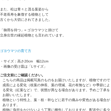
また、松は青々と茂る葉姿から
不老長寿を象徴する植物として
古くから大切にされてきました。
「御用を待つ」= ゴヨウマツと掛けて
立身出世の縁起植物とも言われています。
ゴヨウマツの育て方
・サイズ：高さ20cm 幅12cm
・画像の受け皿は「Lサイズ」
ご注文前にご確認ください。
こちらの商品は掲載写真のものをお届けいたしますが、植物ですので
成長による変化（枝葉の伸長、葉の増減、花の有無など）や季節によ
る変化（紅葉など）で、状態が異なる場合があります。予めご了承を
お願いいたします。
植物という特性上、葉・枝・幹などに若干の痛みや変色がある場合が
あります。
植物に負担をかけないよう丁寧に梱包しておりますが、配送中に多少