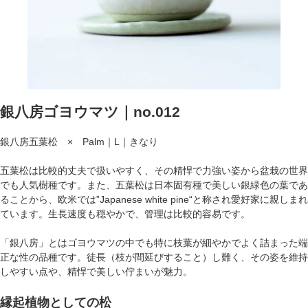
銀八房ゴヨウマツ｜no.012
銀八房五葉松 × Palm｜L｜きなり
五葉松は比較的丈夫で扱いやすく、その精悍で力強い姿から盆栽の世界
でも人気樹種です。また、五葉松は日本固有種で美しい銀緑色の葉であ
ることから、欧米では”Japanese white pine“と称され愛好家に親しまれ
ています。生長速度も穏やかで、管理は比較的容易です。
「銀八房」とはゴヨウマツの中でも特に枝葉が細やかでよく詰まった端
正な性の品種です。徒長（枝が間延びすること）し難く、その姿を維持
しやすい点や、精悍で美しい佇まいが魅力。
縁起植物としての松