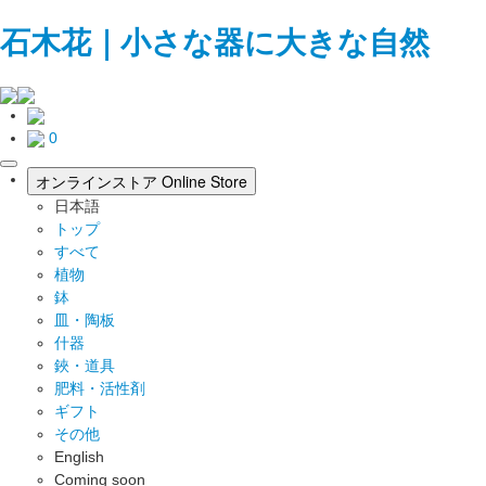
石木花｜小さな器に大きな自然
0
toggle
オンラインストア
Online Store
navigation
日本語
トップ
すべて
植物
鉢
皿・陶板
什器
鋏・道具
肥料・活性剤
ギフト
その他
English
Coming soon