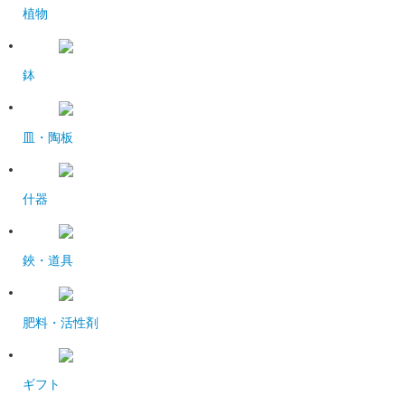
植物
鉢
皿・陶板
什器
鋏・道具
肥料・活性剤
ギフト