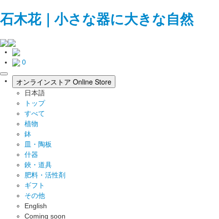
石木花｜小さな器に大きな自然
0
toggle
オンラインストア
Online Store
navigation
日本語
トップ
すべて
植物
鉢
皿・陶板
什器
鋏・道具
肥料・活性剤
ギフト
その他
English
Coming soon