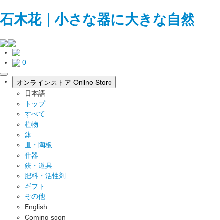
石木花｜小さな器に大きな自然
0
toggle
オンラインストア
Online Store
navigation
日本語
トップ
すべて
植物
鉢
皿・陶板
什器
鋏・道具
肥料・活性剤
ギフト
その他
English
Coming soon