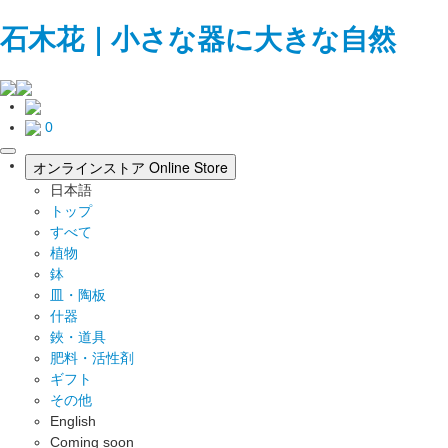
石木花｜小さな器に大きな自然
0
toggle
オンラインストア
Online Store
navigation
日本語
トップ
すべて
植物
鉢
皿・陶板
什器
鋏・道具
肥料・活性剤
ギフト
その他
English
Coming soon