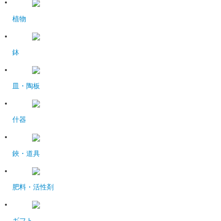
植物
鉢
皿・陶板
什器
鋏・道具
肥料・活性剤
ギフト