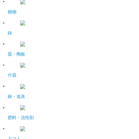
植物
鉢
皿・陶板
什器
鋏・道具
肥料・活性剤
ギフト