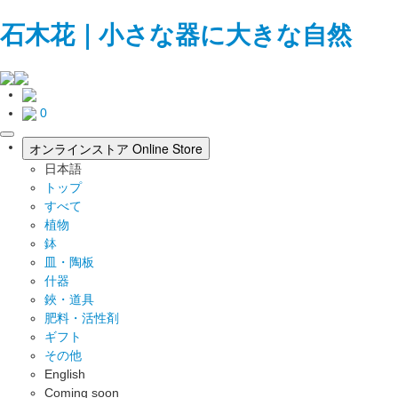
石木花｜小さな器に大きな自然
0
toggle
オンラインストア
Online Store
navigation
日本語
トップ
すべて
植物
鉢
皿・陶板
什器
鋏・道具
肥料・活性剤
ギフト
その他
English
Coming soon