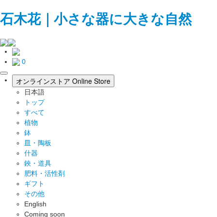
石木花｜小さな器に大きな自然
0
toggle
オンラインストア
Online Store
navigation
日本語
トップ
すべて
植物
鉢
皿・陶板
什器
鋏・道具
肥料・活性剤
ギフト
その他
English
Coming soon