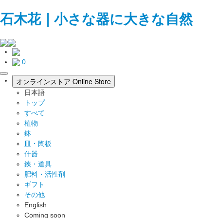
石木花｜小さな器に大きな自然
0
toggle
オンラインストア
Online Store
navigation
日本語
トップ
すべて
植物
鉢
皿・陶板
什器
鋏・道具
肥料・活性剤
ギフト
その他
English
Coming soon