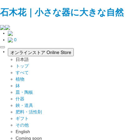
石木花｜小さな器に大きな自然
0
toggle
オンラインストア
Online Store
navigation
日本語
トップ
すべて
植物
鉢
皿・陶板
什器
鋏・道具
肥料・活性剤
ギフト
その他
English
Coming soon