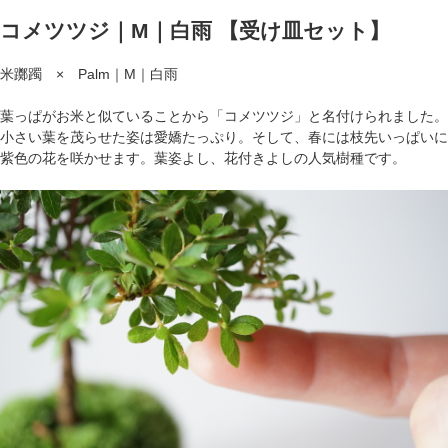
コメツツジ｜M｜白雨 【受け皿セット】
米躑躅 × Palm｜M｜白雨
葉っぱがお米と似ていることから「コメツツジ」と名付けられました。
小さい葉を茂らせた姿は愛嬌たっぷり。そして、春には枝先いっぱいに
紫色の花を咲かせます。葉姿よし、花付きよしの人気樹種です。