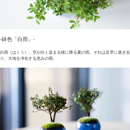
-鉢色「白雨」-
白雨（はくう）。空が白く染まる様に降る夏の雨。それは足早に過ぎ去
り、大地を浄化する恵みの雨。