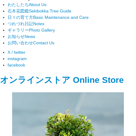
わたしたち
About Us
石木花図鑑
Sekibokka Tree Guide
日々の育て方
Basic Maintenance and Care
つれづれ日記
Notes
ギャラリー
Photo Gallery
お知らせ
News
お問い合わせ
Contact Us
X / twitter
instagram
facebook
オンラインストア
Online Store