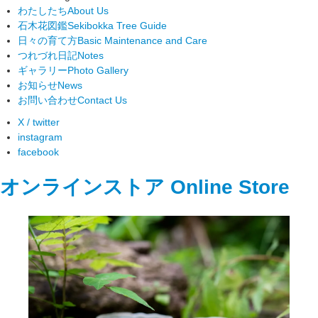
わたしたち
About Us
石木花図鑑
Sekibokka Tree Guide
日々の育て方
Basic Maintenance and Care
つれづれ日記
Notes
ギャラリー
Photo Gallery
お知らせ
News
お問い合わせ
Contact Us
X / twitter
instagram
facebook
オンラインストア
Online Store