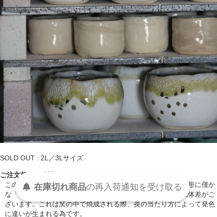
SOLD OUT : 2L／3Lサイズ
ご注文前にご確認ください。
この商品は全て手作業で作られているため、ひとつひとつの形に僅か
在庫切れ商品
の
再入荷
通知を
受け取る
な「ゆらぎ」がございます。また、色味に関しても若干の個体差がご
ざいます。これは窯の中で焼成される際、炎の当たり方によって発色
に違いが生まれる為です。