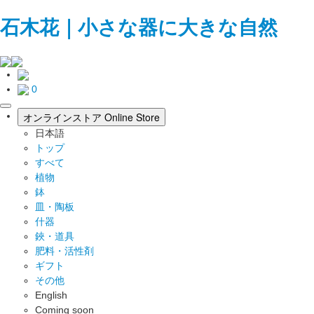
石木花｜小さな器に大きな自然
0
toggle
オンラインストア
Online Store
navigation
日本語
トップ
すべて
植物
鉢
皿・陶板
什器
鋏・道具
肥料・活性剤
ギフト
その他
English
Coming soon