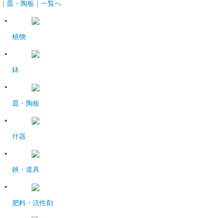
｜皿・陶板｜一覧へ
植物
鉢
皿・陶板
什器
鋏・道具
肥料・活性剤