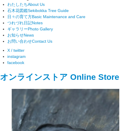
わたしたち
About Us
石木花図鑑
Sekibokka Tree Guide
日々の育て方
Basic Maintenance and Care
つれづれ日記
Notes
ギャラリー
Photo Gallery
お知らせ
News
お問い合わせ
Contact Us
X / twitter
instagram
facebook
オンラインストア
Online Store