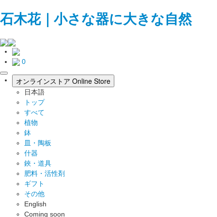
石木花｜小さな器に大きな自然
0
toggle
オンラインストア
Online Store
navigation
日本語
トップ
すべて
植物
鉢
皿・陶板
什器
鋏・道具
肥料・活性剤
ギフト
その他
English
Coming soon