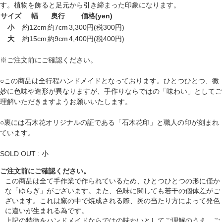
す。植物を飾ると足元から引き締まった印象になります。
サイズ
幅
奥行
価格(yen)
小
約12cm
約7cm
3,300円(税300円)
大
約15cm
約9cm
4,400円(税400円)
※ご注文前にご確認ください。
○この商品は全行程ハンドメイドとなっております。ひとつひとつ、微
妙に色味や造形が異なりますが、手作りならではの「味わい」としてご
理解いただきますようお願いいたします。
○裏には石木花オリジナルの証である「石木花印」と職人の印が刻まれ
ています。
SOLD OUT : 小
ご注文前にご確認ください。
この商品は全て手作業で作られているため、ひとつひとつの形に僅か
な「ゆらぎ」がございます。また、色味に関しても若干の個体差がご
ざいます。これは窯の中で焼成される際、炎の当たり方によって発色
に違いが生まれる為です。
上記の特徴をハンドメイドならではの味わいとしてご理解のうえ、ご