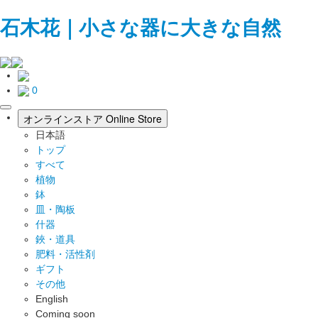
石木花｜小さな器に大きな自然
0
toggle
オンラインストア
Online Store
navigation
日本語
トップ
すべて
植物
鉢
皿・陶板
什器
鋏・道具
肥料・活性剤
ギフト
その他
English
Coming soon