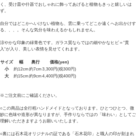
く、受け皿や什器でおしゃれに飾ってあげると植物もきっと嬉しいは
ず。
自分ではどこかへいけない植物も、雲に乗ってどこか遠くへお出かけす
る、、、。そんな気分を味わえるかもしれません。
涼やかな印象の緑青色です。ガラス質ならではの細やかなヒビ＝”貫
入“が入り、美しい表情を見せてくれます。
サイズ
幅
奥行
価格(yen)
小
約12cm
約7cm
3,300円(税300円)
大
約15cm
約9cm
4,400円(税400円)
※ご注文前にご確認ください。
○この商品は全行程ハンドメイドとなっております。ひとつひとつ、微
妙に色味や造形が異なりますが、手作りならではの「味わい」としてご
理解いただきますようお願いいたします。
○裏には石木花オリジナルの証である「石木花印」と職人の印が刻まれ