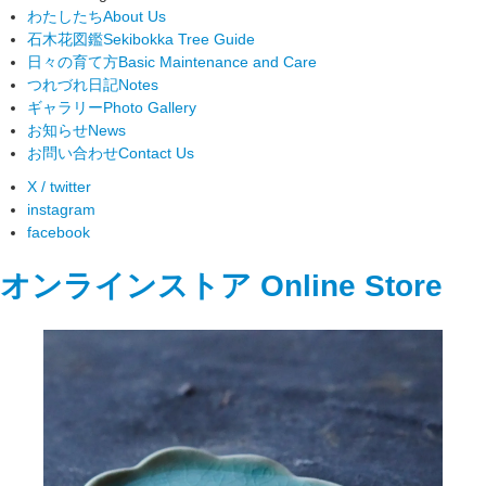
わたしたち
About Us
石木花図鑑
Sekibokka Tree Guide
日々の育て方
Basic Maintenance and Care
つれづれ日記
Notes
ギャラリー
Photo Gallery
お知らせ
News
お問い合わせ
Contact Us
X / twitter
instagram
facebook
オンラインストア
Online Store